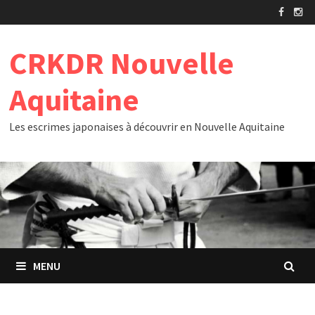
Passer
au
contenu
CRKDR Nouvelle
Aquitaine
Les escrimes japonaises à découvrir en Nouvelle Aquitaine
MENU