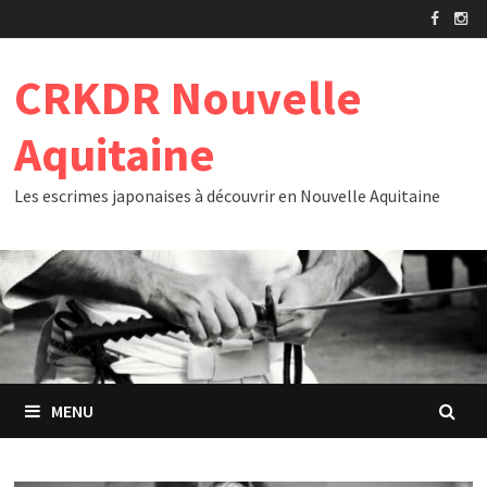
Passer
au
contenu
CRKDR Nouvelle
Aquitaine
Les escrimes japonaises à découvrir en Nouvelle Aquitaine
MENU