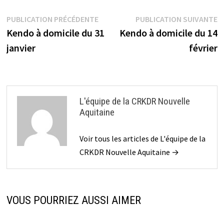
Navigation
Publication
P
PUBLICATION PRÉCÉDENTE
PUBLICATION SUIVANTE
précédente :
s
Kendo à domicile du 31
Kendo à domicile du 14
de
janvier
février
l’article
L'équipe de la CRKDR Nouvelle
Aquitaine
Voir tous les articles de L'équipe de la
CRKDR Nouvelle Aquitaine →
VOUS POURRIEZ AUSSI AIMER