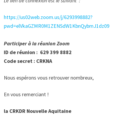
Le lien de connexion est le suivant :
https://us02web.zoom.us/j/6293998882?
pwd=elVkaGZMR0M1ZENSdW1KbnQybmJ1dz09
Participer à la réunion Zoom
ID de réunion : 629 399 8882
Code secret : CRKNA
Nous espérons vous retrouver nombreux,
En vous remerciant !
la CRKDR Nouvelle Aquitaine