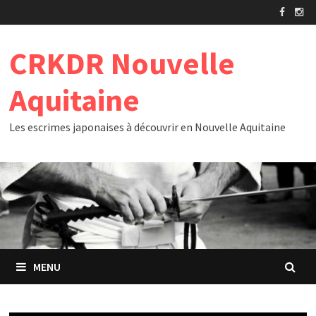
Passer
au
contenu
CRKDR Nouvelle
Aquitaine
Les escrimes japonaises à découvrir en Nouvelle Aquitaine
MENU