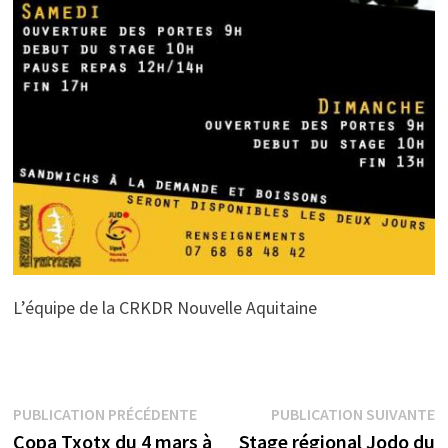
L’équipe de la CRKDR Nouvelle Aquitaine
Navigation
Publication
P
PUBLICATION PRÉCÉDENTE
PUBLICATION SUIVANTE
précédente :
s
Copa Txotx du 4 mars à
Stage régional Jodo du