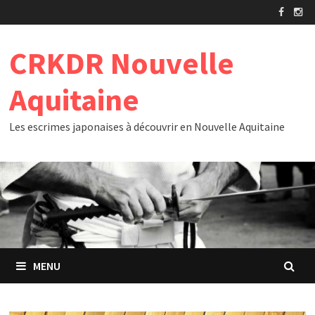
Passer
au
contenu
CRKDR Nouvelle
Aquitaine
Les escrimes japonaises à découvrir en Nouvelle Aquitaine
MENU