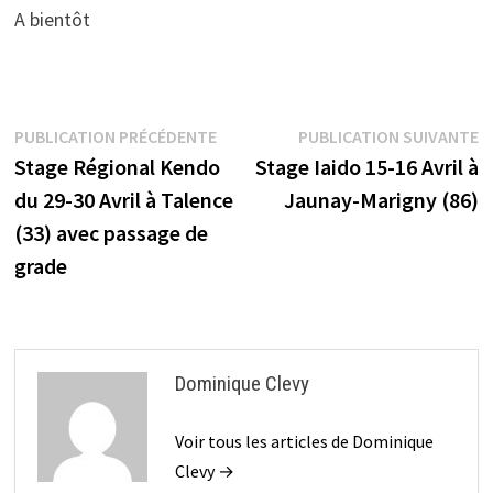
A bientôt
Navigation
Publication
P
PUBLICATION PRÉCÉDENTE
PUBLICATION SUIVANTE
précédente :
s
Stage Régional Kendo
Stage Iaido 15-16 Avril à
de
du 29-30 Avril à Talence
Jaunay-Marigny (86)
l’article
(33) avec passage de
grade
Dominique Clevy
Voir tous les articles de Dominique
Clevy →