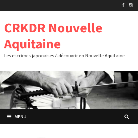
Passer
au
contenu
CRKDR Nouvelle
Aquitaine
Les escrimes japonaises à découvrir en Nouvelle Aquitaine
MENU