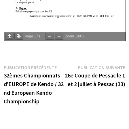
Page
1
/
1
Zoom
100%
Navigation
Publication
P
PUBLICATION PRÉCÉDENTE
PUBLICATION SUIVANTE
précédente :
s
32èmes Championnats
26e Coupe de Pessac le 1
de
d’EUROPE de Kendo / 32
et 2 juillet à Pessac (33)
l’article
nd European Kendo
Championship