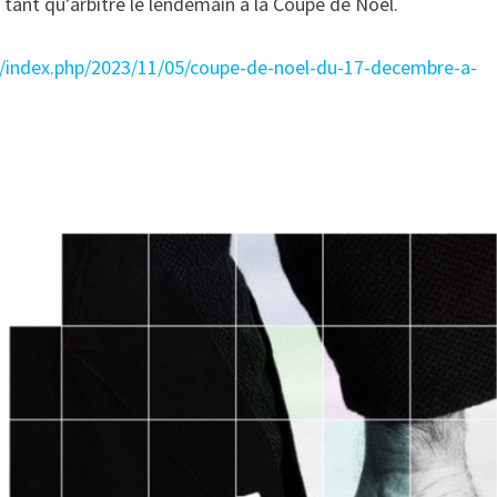
 tant qu’arbitre le lendemain à la Coupe de Noel.
.fr/index.php/2023/11/05/coupe-de-noel-du-17-decembre-a-