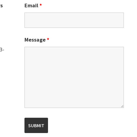
Email
*
rs
Message
*
3-