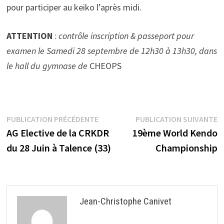
pour participer au keiko l’après midi.
ATTENTION
:
contrôle inscription & passeport pour
examen le Samedi 28 septembre de 12h30 à 13h30, dans
le hall du gymnase de
CHEOPS
Navigation
Publication
P
PUBLICATION PRÉCÉDENTE
PUBLICATION SUIVANTE
précédente :
s
AG Elective de la CRKDR
19ème World Kendo
de
du 28 Juin à Talence (33)
Championship
l’article
Jean-Christophe Canivet