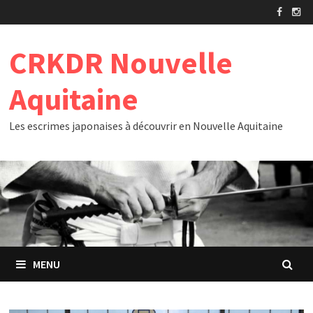
Passer
au
contenu
CRKDR Nouvelle
Aquitaine
Les escrimes japonaises à découvrir en Nouvelle Aquitaine
MENU