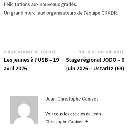
Félicitations aux nouveaux gradés.
Un grand merci aux organisateurs de l’équipe CRKDR.
Navigation
Publication
P
PUBLICATION PRÉCÉDENTE
PUBLICATION SUIVANTE
précédente :
s
Les jeunes à l’USB – 19
Stage régional JODO – 6
de
avril 2026
juin 2026 – Ustaritz (64)
l’article
Jean-Christophe Canivet
Voir tous les articles de Jean-
Christophe Canivet →