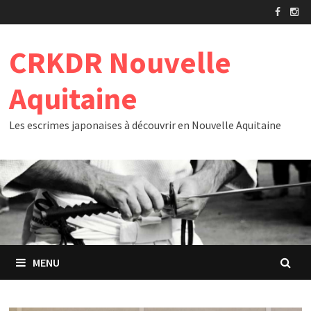
Passer
au
contenu
CRKDR Nouvelle
Aquitaine
Les escrimes japonaises à découvrir en Nouvelle Aquitaine
MENU