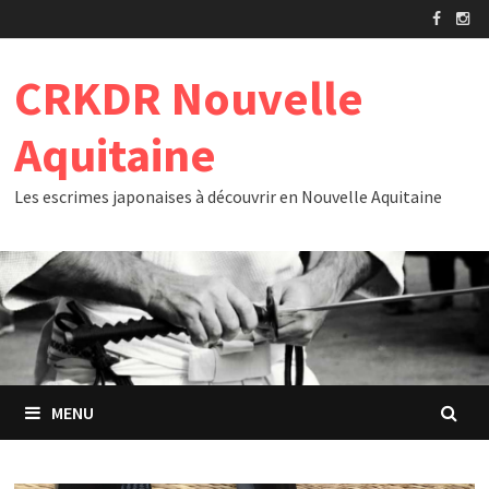
Passer
au
contenu
CRKDR Nouvelle
Aquitaine
Les escrimes japonaises à découvrir en Nouvelle Aquitaine
MENU