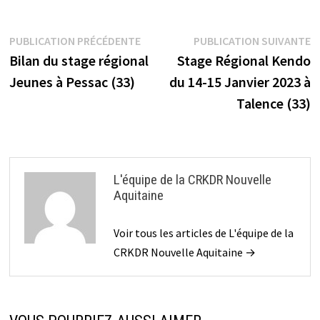
Navigation
Publication
P
PUBLICATION PRÉCÉDENTE
PUBLICATION SUIVANTE
précédente :
s
Bilan du stage régional
Stage Régional Kendo
de
Jeunes à Pessac (33)
du 14-15 Janvier 2023 à
l’article
Talence (33)
L'équipe de la CRKDR Nouvelle
Aquitaine
Voir tous les articles de L'équipe de la
CRKDR Nouvelle Aquitaine →