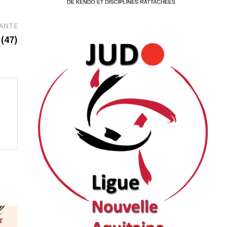
Publication
VANTE
suivante :
 (47)