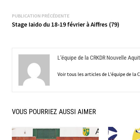
Navigation
Publication
PUBLICATION PRÉCÉDENTE
précédente :
Stage Iaido du 18-19 février à Aiffres (79)
de
l’article
L'équipe de la CRKDR Nouvelle Aqui
Voir tous les articles de L'équipe de 
VOUS POURRIEZ AUSSI AIMER